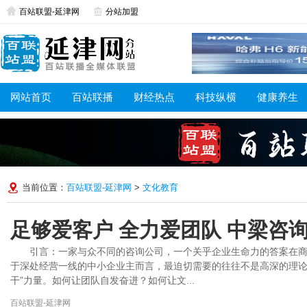
百站联盟-延津网
分站加盟
网站首页
百站联播
财经热点
科技纵横
健康养生
当前位置：
百站联盟-延津网
>
文化教育
足够爱客户 全力爱团队 中梁咨询
引言：一家与众不同的咨询公司，一个关乎企业生命力的答案在
于深处经营一线的中小企业主而言，最迫切需要的往往不是高深的理论
干”力量。如何让团队自发奋进？如何让文...
百站联盟-延津网