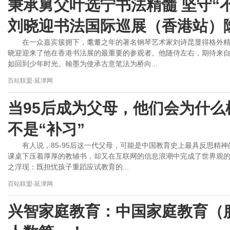
秉承舅父叶选宁书法精髓 坚守“
刘晓迎书法国际巡展（香港站）
在一众嘉宾簇拥下，耄耋之年的著名钢琴艺术家刘诗昆显得格外
晓迎迎来了他在香港书法展的最重要的参观者。他随侍左右，期待来
如回到少年时光。翰墨为使承古意笔法为桥向...
百站联盟-延津网
当95后成为父母，他们会为什
不是“补习”
有人说，85-95后这一代父母，可能是中国教育史上最具反思精神
课桌下压着厚厚的教辅书，却又在互联网的信息浪潮中完成了世界观
之浮现：既担忧孩子重蹈应试教育的...
百站联盟-延津网
兴智家庭教育：中国家庭教育（