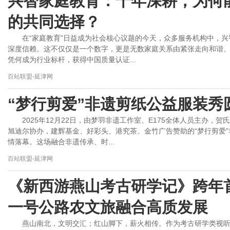
兴智家庭教育：十年深耕，为何能
的共同选择？
在“家庭教育”日益成为社会核心议题的今天，众多服务机构中，兴
深度信赖。这不仅仅是一个数字，更是无数家庭关系由紧张走向和谐
凭何成为行业标杆，获得中国质量认证...
百站联盟-延津网
“梦行剪爱”非遗剪纸公益服装秀
2025年12月22日，由梦羽非遗工作室、E175全体人员主办
旭迪尔协办，建辉基金、好彩头、港究茶、金竹广告赞助的“梦行剪爱
情落幕。这场融合非遗传承、时...
百站联盟-延津网
《新西游燕山考古研学记》跨年
一号公路农文旅融合高质发展
燕山南北，文明交汇；红山脚下，薪火相传。作为考古研学类视