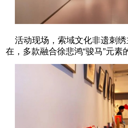
活动现场，索域文化非遗刺绣
在，多款融合徐悲鸿“骏马”元素