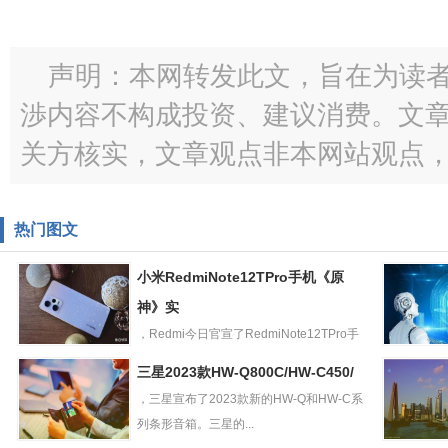
声明：本网转发此文，旨在为读
渉内容不构成投资、建议消费。文
关方核实，文章观点非本网站观点
热门图文
小米RedmiNote12TPro手机《原
神》实
，Redmi今日官宣了RedmiNote12TPro手
小米
机，该机搭...
教育部等
三星2023款HW-Q800C/HW-C450/
RedmiNote12TPr
门：探索
，三星宣布了2023款新的HW-Q和HW-C系
o手机《原神》实
工智能等
段弥补
列条形音箱。三星的...