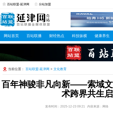
百站联盟-延津网
分站加盟
网站首页
百站联播
财经热点
科技纵横
健康养生
当前位置：
百站联盟-延津网
>
文化教育
百年神骏非凡向新——索域文
术跨界共生启
发布时间：2025-12-23 09:21 内容来源：网络