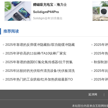
三星2023款HW-
谷歌YouT
赠磁吸充电宝：海力士
Q800C/HW-
布6月26
C450/
SolidigmP44Pro
止“Stori
Solidigm去年10月推出
赠磁吸充电宝：
P44ProPCIe4.0SSD，...
AqaraM
海力士
网关现货
推荐阅读
SolidigmP44Pro
支持红外
2025年靠谱的反弹缓冲隐藏轨/双功能缓冲隐藏
2025
2025年评价高的11钛棒/TA10钛棒厂家实
2025
2025年靠谱的德国EC氯化氢传感器/抗干扰氯
秋假秋游
2025年比较好的光伏组件清洗设备/光伏板清洗
2025
2025年热门的工业烘箱/红外加热烘箱最新TO
2025
延津网
|
本站部分内容来自互联网转